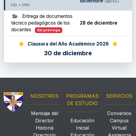
diciembre
(aprox.)
FID + PPD
Entrega de documentos
técnico pedagógicos de los
28 de diciembre
docentes
Sin prórroga
Clausura del Año Académico 2026
30 de diciembre
NOSOTROS
PROGRAMAS
SERVICIOS
DE ESTUDIO
Mensaje del
Convenios
Director
Educación
Campus
Historia
Inicial
Virtual
Directorio
Educación
Asistencia